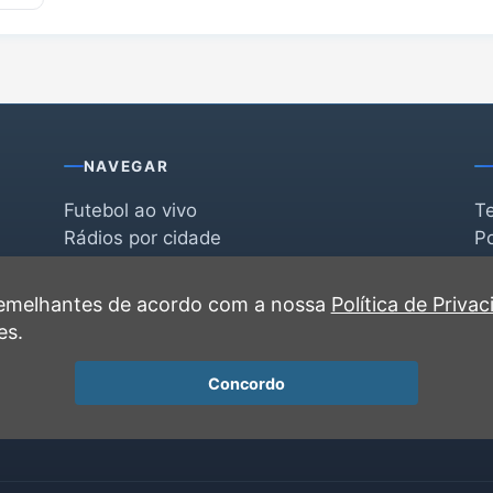
NAVEGAR
Futebol ao vivo
T
Rádios por cidade
Po
Rádios por segmento
F
po
Favoritas
C
 semelhantes de acordo com a nossa
Política de Priva
Recentes
es.
Concordo