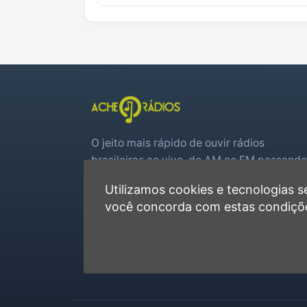
O jeito mais rápido de ouvir rádios
brasileiras ao vivo, do AM ao FM passando
por web rádios e jogos de futebol em tem
Utilizamos cookies e tecnologias
real.
você concorda com estas condiçõ
Player rápido, sem cadastro
Favoritas e recentes no navegador
Jogos de futebol ao vivo