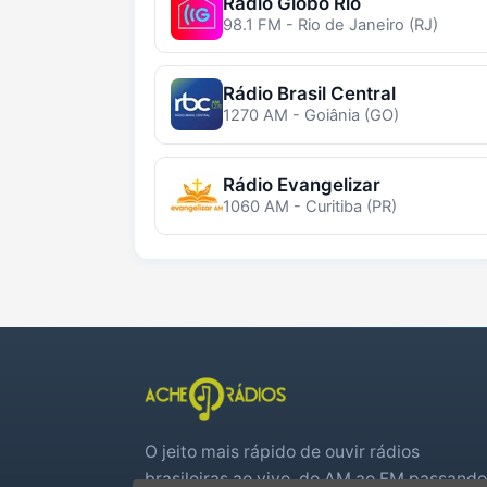
Rádio Globo Rio
98.1 FM - Rio de Janeiro (RJ)
Rádio Brasil Central
1270 AM - Goiânia (GO)
Rádio Evangelizar
1060 AM - Curitiba (PR)
O jeito mais rápido de ouvir rádios
brasileiras ao vivo, do AM ao FM passando