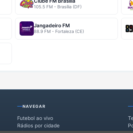
Clube FM Brasília
105.5 FM - Brasília (DF)
Jangadeiro FM
88.9 FM - Fortaleza (CE)
NAVEGAR
Futebol ao vivo
T
Rádios por cidade
Po