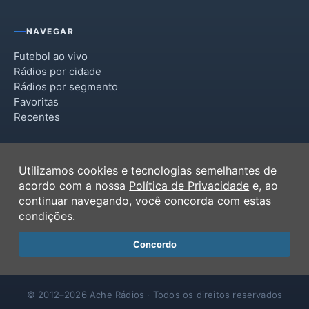
NAVEGAR
Futebol ao vivo
Rádios por cidade
Rádios por segmento
Favoritas
Recentes
INSTITUCIONAL
Utilizamos cookies e tecnologias semelhantes de
Termos de Uso
acordo com a nossa
Política de Privacidade
e, ao
Política de Privacidade
continuar navegando, você concorda com estas
Ferramentas
condições.
Contato
Concordo
© 2012–2026 Ache Rádios · Todos os direitos reservados