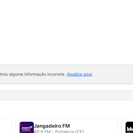
ntrou alguma informação incorreta.
Atualize aqui
.
Jangadeiro FM
88.9 FM - Fortaleza (CE)