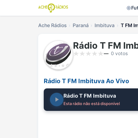
Fu
Ache Rádios
Paraná
Imbituva
T FM Im
Rádio T FM Imb
—
0 votos
Rádio T FM Imbituva Ao Vivo
Rádio T FM Imbituva
Esta rádio não está disponível