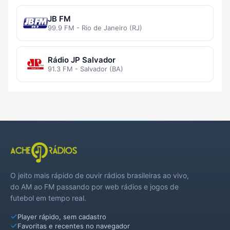
JB FM
99.9 FM - Rio de Janeiro (RJ)
Rádio JP Salvador
91.3 FM - Salvador (BA)
O jeito mais rápido de ouvir rádios brasileiras ao vivo,
do AM ao FM passando por web rádios e jogos de
futebol em tempo real.
Player rápido, sem cadastro
Favoritas e recentes no navegador