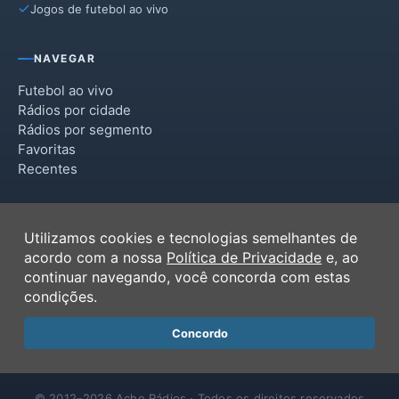
Jogos de futebol ao vivo
NAVEGAR
Futebol ao vivo
Rádios por cidade
Rádios por segmento
Favoritas
Recentes
INSTITUCIONAL
Utilizamos cookies e tecnologias semelhantes de
Termos de Uso
acordo com a nossa
Política de Privacidade
e, ao
Política de Privacidade
continuar navegando, você concorda com estas
Ferramentas
condições.
Contato
Concordo
© 2012–2026 Ache Rádios · Todos os direitos reservados