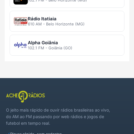
102.1 FM - Belo Horizonte (MG)
Rádio Itatiaia
610 AM - Belo Horizonte (MG)
Alpha Goiânia
102.1 FM - Goiânia (GO)
O jeito mais rápido de ouvir rádios brasileiras ao vivo,
do AM ao FM passando por web rádios e jogos de
futebol em tempo real.
Player rápido, sem cadastro