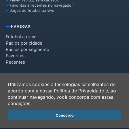
Favoritas e recentes no navegador
Jogos de futebol ao vivo
NAVEGAR
Futebol ao vivo
Rádios por cidade
Rádios por segmento
Favoritas
Recentes
INSTITUCIONAL
Utilizamos cookies e tecnologias semelhantes de
Termos de Uso
acordo com a nossa
Política de Privacidade
e, ao
Política de Privacidade
continuar navegando, você concorda com estas
Ferramentas
condições.
Contato
Concordo