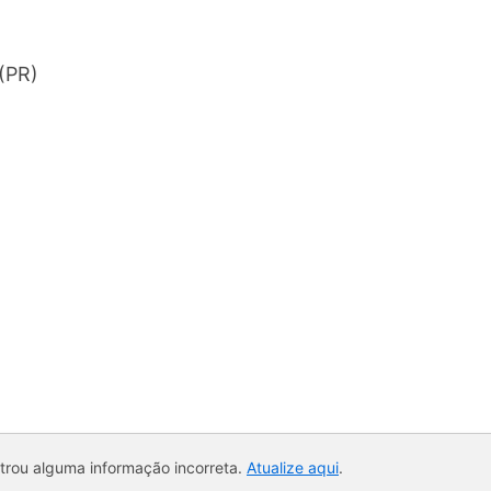
(PR)
ntrou alguma informação incorreta.
Atualize aqui
.