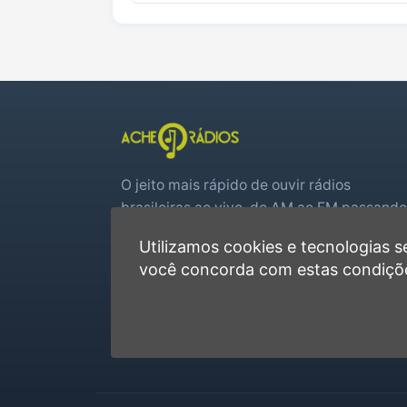
O jeito mais rápido de ouvir rádios
brasileiras ao vivo, do AM ao FM passando
por web rádios e jogos de futebol em tem
Utilizamos cookies e tecnologias
real.
você concorda com estas condiçõ
Player rápido, sem cadastro
Favoritas e recentes no navegador
Jogos de futebol ao vivo