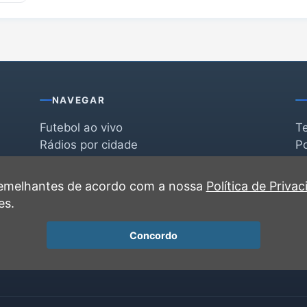
NAVEGAR
Futebol ao vivo
T
Rádios por cidade
Po
Rádios por segmento
F
po
Favoritas
C
 semelhantes de acordo com a nossa
Política de Priva
Recentes
es.
Concordo