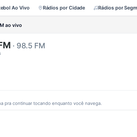
tebol Ao Vivo
Rádios por Cidade
Rádios por Seg
M ao vivo
 FM
· 98.5 FM
s
ha pra continuar tocando enquanto você navega.