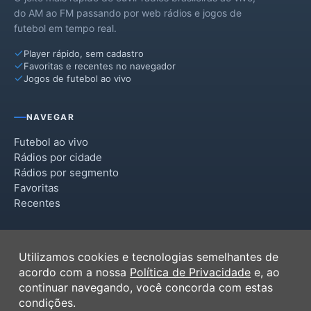
do AM ao FM passando por web rádios e jogos de
futebol em tempo real.
Player rápido, sem cadastro
Favoritas e recentes no navegador
Jogos de futebol ao vivo
NAVEGAR
Futebol ao vivo
Rádios por cidade
Rádios por segmento
Favoritas
Recentes
INSTITUCIONAL
Utilizamos cookies e tecnologias semelhantes de
Termos de Uso
acordo com a nossa
Política de Privacidade
e, ao
Política de Privacidade
continuar navegando, você concorda com estas
Ferramentas
condições.