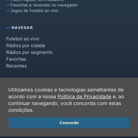
Favoritas e recentes no navegador
Jogos de futebol ao vivo
NAVEGAR
Futebol ao vivo
Rádios por cidade
Rádios por segmento
Favoritas
Recentes
INSTITUCIONAL
Utilizamos cookies e tecnologias semelhantes de
Termos de Uso
acordo com a nossa
Política de Privacidade
e, ao
Política de Privacidade
continuar navegando, você concorda com estas
Ferramentas
condições.
Contato
Concordo