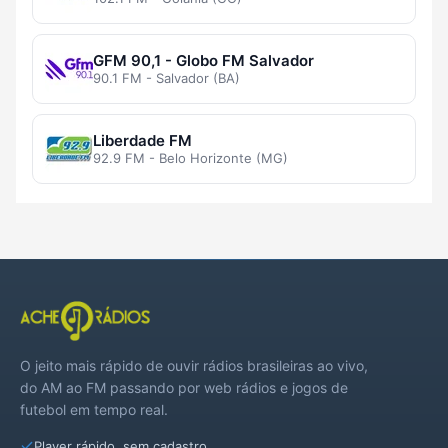
GFM 90,1 - Globo FM Salvador
90.1 FM - Salvador (BA)
Liberdade FM
92.9 FM - Belo Horizonte (MG)
O jeito mais rápido de ouvir rádios brasileiras ao vivo,
do AM ao FM passando por web rádios e jogos de
futebol em tempo real.
Player rápido, sem cadastro