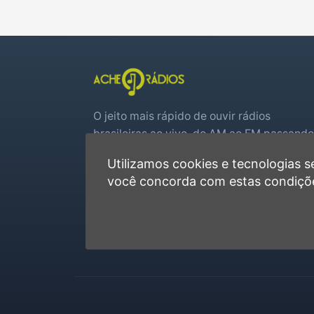
O jeito mais rápido de ouvir rádios
brasileiras ao vivo, do AM ao FM passando
por web rádios e jogos de futebol em tem
Utilizamos cookies e tecnologias
real.
você concorda com estas condiçõ
Player rápido, sem cadastro
Favoritas e recentes no navegador
Jogos de futebol ao vivo