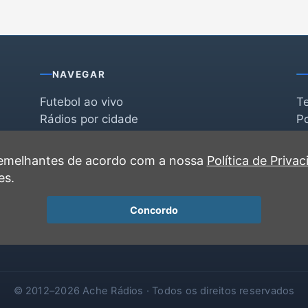
NAVEGAR
Futebol ao vivo
T
Rádios por cidade
Po
Rádios por segmento
F
po
Favoritas
C
 semelhantes de acordo com a nossa
Política de Priva
Recentes
es.
Concordo
© 2012–2026 Ache Rádios · Todos os direitos reservados