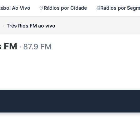
tebol Ao Vivo
Rádios por Cidade
Rádios por Seg
i
Três Rios FM ao vivo
s FM
· 87.9 FM