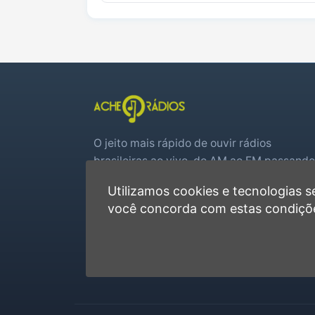
O jeito mais rápido de ouvir rádios
brasileiras ao vivo, do AM ao FM passando
por web rádios e jogos de futebol em tem
Utilizamos cookies e tecnologias
real.
você concorda com estas condiçõ
Player rápido, sem cadastro
Favoritas e recentes no navegador
Jogos de futebol ao vivo