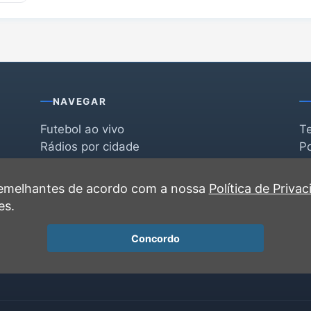
NAVEGAR
Futebol ao vivo
T
Rádios por cidade
Po
Rádios por segmento
F
po
Favoritas
C
 semelhantes de acordo com a nossa
Política de Priva
Recentes
es.
Concordo