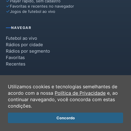
Player rápido, sem cadastro
Favoritas e recentes no navegador
Jogos de futebol ao vivo
NAVEGAR
Futebol ao vivo
Rádios por cidade
Rádios por segmento
Favoritas
Recentes
INSTITUCIONAL
Utilizamos cookies e tecnologias semelhantes de
Termos de Uso
acordo com a nossa
Política de Privacidade
e, ao
Política de Privacidade
continuar navegando, você concorda com estas
Ferramentas
condições.
Contato
Concordo