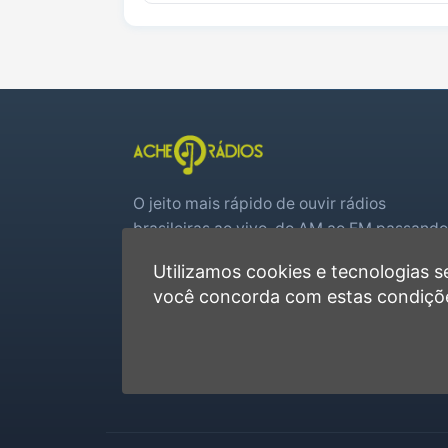
O jeito mais rápido de ouvir rádios
brasileiras ao vivo, do AM ao FM passando
por web rádios e jogos de futebol em tem
Utilizamos cookies e tecnologias
real.
você concorda com estas condiçõ
Player rápido, sem cadastro
Favoritas e recentes no navegador
Jogos de futebol ao vivo