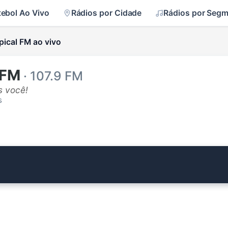
tebol Ao Vivo
Rádios por Cidade
Rádios por Seg
pical FM ao vivo
 FM
· 107.9 FM
s você!
s