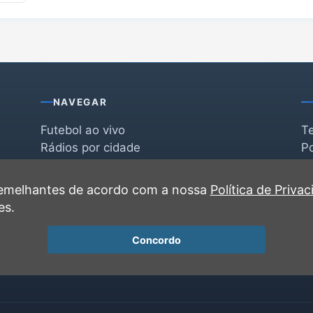
NAVEGAR
Futebol ao vivo
T
Rádios por cidade
Po
Rádios por segmento
F
po
Favoritas
C
 semelhantes de acordo com a nossa
Política de Priva
Recentes
es.
Concordo