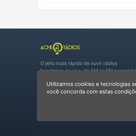
O jeito mais rápido de ouvir rádios
brasileiras ao vivo, do AM ao FM passando
por web rádios e jogos de futebol em tem
Utilizamos cookies e tecnologias
real.
você concorda com estas condiçõ
Player rápido, sem cadastro
Favoritas e recentes no navegador
Jogos de futebol ao vivo