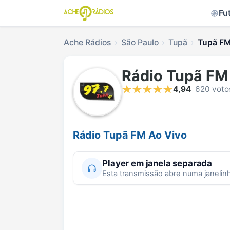
Fu
Ache Rádios
São Paulo
Tupã
Tupã FM
Rádio Tupã FM
4,94
620 voto
Rádio Tupã FM Ao Vivo
Player em janela separada
Esta transmissão abre numa janelin