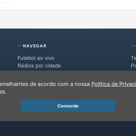
NAVEGAR
Futebol ao vivo
T
Rádios por cidade
Po
Rádios por segmento
F
po
Favoritas
C
 semelhantes de acordo com a nossa
Política de Priva
Recentes
es.
Concordo