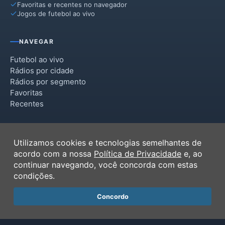
Favoritas e recentes no navegador
Jogos de futebol ao vivo
NAVEGAR
Futebol ao vivo
Rádios por cidade
Rádios por segmento
Favoritas
Recentes
INSTITUCIONAL
Utilizamos cookies e tecnologias semelhantes de
Termos de Uso
acordo com a nossa
Política de Privacidade
e, ao
Política de Privacidade
continuar navegando, você concorda com estas
Ferramentas
condições.
Contato
Concordo