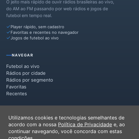
O jeito mais rápido de ouvir rádios brasileiras ao vivo,
do AM ao FM passando por web rádios e jogos de
futebol em tempo real.
Player rápido, sem cadastro
Favoritas e recentes no navegador
Jogos de futebol ao vivo
NAVEGAR
Futebol ao vivo
Rádios por cidade
Rádios por segmento
Favoritas
Recentes
INSTITUCIONAL
Utilizamos cookies e tecnologias semelhantes de
Termos de Uso
acordo com a nossa
Política de Privacidade
e, ao
Política de Privacidade
continuar navegando, você concorda com estas
Ferramentas
condições.