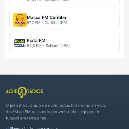
Massa FM Curitiba
97.7 FM - Curitiba (PR)
Piatã FM
94.3 FM - Salvador (BA)
O jeito mais rápido de ouvir rádios brasileiras ao vivo,
do AM ao FM passando por web rádios e jogos de
futebol em tempo real.
Player rápido, sem cadastro