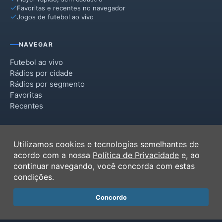
Favoritas e recentes no navegador
Jogos de futebol ao vivo
NAVEGAR
Futebol ao vivo
Rádios por cidade
Rádios por segmento
Favoritas
Recentes
INSTITUCIONAL
Utilizamos cookies e tecnologias semelhantes de
Termos de Uso
acordo com a nossa
Política de Privacidade
e, ao
Política de Privacidade
continuar navegando, você concorda com estas
Ferramentas
condições.
Contato
Concordo