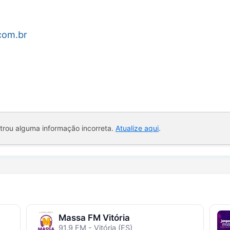
com.br
ntrou alguma informação incorreta.
Atualize aqui
.
Massa FM Vitória
91.9 FM - Vitória (ES)