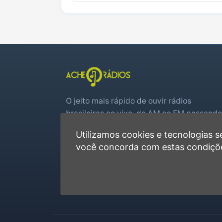
O jeito mais rápido de ouvir rádios
brasileiras ao vivo, do AM ao FM passando
por web rádios e jogos de futebol em tem
Utilizamos cookies e tecnologias
real.
você concorda com estas condiçõ
Player rápido, sem cadastro
Favoritas e recentes no navegador
Jogos de futebol ao vivo