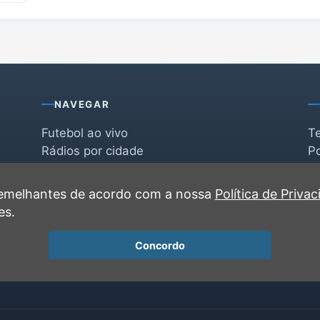
NAVEGAR
Futebol ao vivo
T
Rádios por cidade
Po
Rádios por segmento
F
po
Favoritas
C
 semelhantes de acordo com a nossa
Política de Priva
Recentes
es.
Concordo