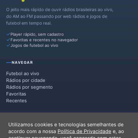
O jeito mais rápido de ouvir rádios brasileiras ao vivo,
do AM ao FM passando por web rádios e jogos de
futebol em tempo real.
Player rápido, sem cadastro
Favoritas e recentes no navegador
Jogos de futebol ao vivo
NAVEGAR
Futebol ao vivo
Rádios por cidade
Rádios por segmento
Favoritas
Recentes
INSTITUCIONAL
Utilizamos cookies e tecnologias semelhantes de
Termos de Uso
acordo com a nossa
Política de Privacidade
e, ao
Política de Privacidade
continuar navegando, você concorda com estas