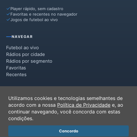
Player rápido, sem cadastro
Favoritas e recentes no navegador
Jogos de futebol ao vivo
NAVEGAR
Futebol ao vivo
Rádios por cidade
Rádios por segmento
Favoritas
Recentes
INSTITUCIONAL
Utilizamos cookies e tecnologias semelhantes de
Termos de Uso
acordo com a nossa
Política de Privacidade
e, ao
Política de Privacidade
continuar navegando, você concorda com estas
Ferramentas
condições.
Contato
Concordo