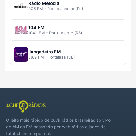
Rádio Melodia
97.5 FM - Rio de Janeiro (RJ)
104 FM
104.1 FM - Porto Alegre (RS)
Jangadeiro FM
88.9 FM - Fortaleza (CE)
O jeito mais rápido de ouvir rádios brasileiras ao vivo,
do AM ao FM passando por web rádios e jogos de
futebol em tempo real.