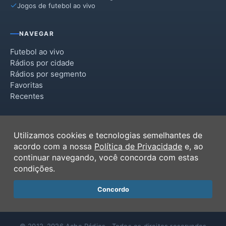
Jogos de futebol ao vivo
NAVEGAR
Futebol ao vivo
Rádios por cidade
Rádios por segmento
Favoritas
Recentes
INSTITUCIONAL
Utilizamos cookies e tecnologias semelhantes de
Termos de Uso
acordo com a nossa
Política de Privacidade
e, ao
Política de Privacidade
continuar navegando, você concorda com estas
Ferramentas
condições.
Contato
Concordo
© 2012–2026 Ache Rádios · Todos os direitos reservados