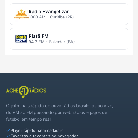
Rádio Evangelizar
1060 AM - Curitiba (PR)
Piatã FM
94.3 FM - Salvador (BA)
O jeito mais rápido de ouvir rádios brasileiras ao vivo,
do AM ao FM passando por web rádios e jogos de
futebol em tempo real.
Player rápido, sem cadastro
Favoritas e recentes no navegador