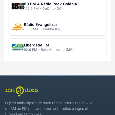
89 FM A Rádio Rock Goiânia
102.9 FM - Goiânia (GO)
Rádio Evangelizar
1060 AM - Curitiba (PR)
Liberdade FM
92.9 FM - Belo Horizonte (MG)
O jeito mais rápido de ouvir rádios brasileiras ao vivo,
do AM ao FM passando por web rádios e jogos de
futebol em tempo real.