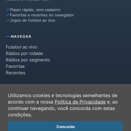
Player rápido, sem cadastro
Favoritas e recentes no navegador
Jogos de futebol ao vivo
NAVEGAR
Futebol ao vivo
Rádios por cidade
Rádios por segmento
Favoritas
Recentes
INSTITUCIONAL
Utilizamos cookies e tecnologias semelhantes de
Termos de Uso
acordo com a nossa
Política de Privacidade
e, ao
Política de Privacidade
continuar navegando, você concorda com estas
Ferramentas
condições.
Contato
Concordo