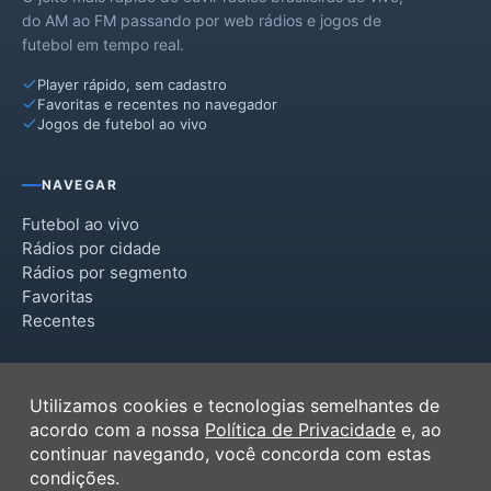
do AM ao FM passando por web rádios e jogos de
futebol em tempo real.
Player rápido, sem cadastro
Favoritas e recentes no navegador
Jogos de futebol ao vivo
NAVEGAR
Futebol ao vivo
Rádios por cidade
Rádios por segmento
Favoritas
Recentes
INSTITUCIONAL
Utilizamos cookies e tecnologias semelhantes de
Termos de Uso
acordo com a nossa
Política de Privacidade
e, ao
Política de Privacidade
continuar navegando, você concorda com estas
Ferramentas
condições.