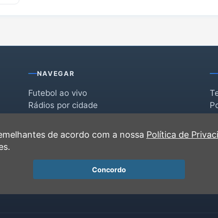
NAVEGAR
Futebol ao vivo
T
Rádios por cidade
Po
Rádios por segmento
F
po
Favoritas
C
 semelhantes de acordo com a nossa
Política de Priva
Recentes
es.
Concordo