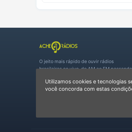
O jeito mais rápido de ouvir rádios
brasileiras ao vivo, do AM ao FM passando
por web rádios e jogos de futebol em tem
Utilizamos cookies e tecnologias
real.
você concorda com estas condiçõ
Player rápido, sem cadastro
Favoritas e recentes no navegador
Jogos de futebol ao vivo