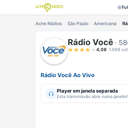
Fu
Ache Rádios
São Paulo
Americana
Rá
Rádio Você
· 5
4,08
1.068 vo
Rádio Você Ao Vivo
Player em janela separada
Esta transmissão abre numa janelin