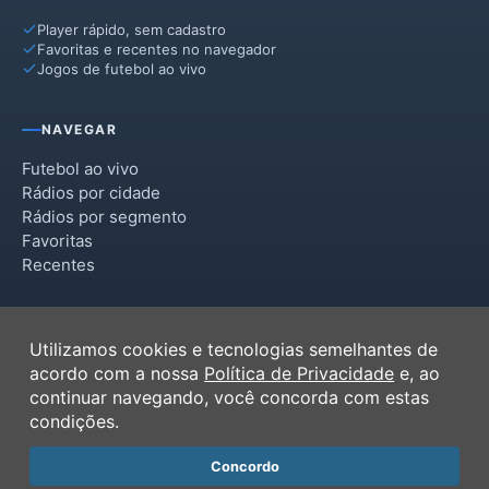
Player rápido, sem cadastro
Favoritas e recentes no navegador
Jogos de futebol ao vivo
NAVEGAR
Futebol ao vivo
Rádios por cidade
Rádios por segmento
Favoritas
Recentes
INSTITUCIONAL
Utilizamos cookies e tecnologias semelhantes de
Termos de Uso
acordo com a nossa
Política de Privacidade
e, ao
Política de Privacidade
continuar navegando, você concorda com estas
Ferramentas
condições.
Contato
Concordo