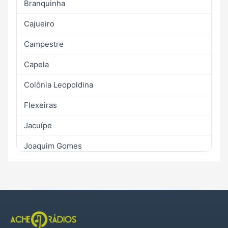
Branquinha
Cajueiro
Campestre
Capela
Colônia Leopoldina
Flexeiras
Jacuípe
Joaquim Gomes
Jundiá
Maribondo
Matriz de Camaragibe
Messias