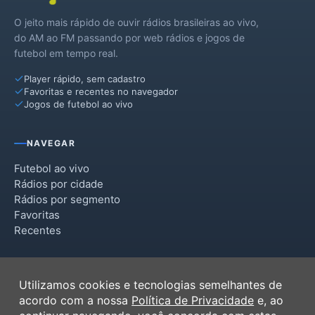
O jeito mais rápido de ouvir rádios brasileiras ao vivo,
Murici
do AM ao FM passando por web rádios e jogos de
futebol em tempo real.
Novo Lino
Player rápido, sem cadastro
Pilar
Favoritas e recentes no navegador
Jogos de futebol ao vivo
Pindoba
Porto Calvo
NAVEGAR
São Luís do Quitunde
Futebol ao vivo
Rádios por cidade
Rádios por segmento
Favoritas
Recentes
INSTITUCIONAL
Utilizamos cookies e tecnologias semelhantes de
Termos de Uso
acordo com a nossa
Política de Privacidade
e, ao
Política de Privacidade