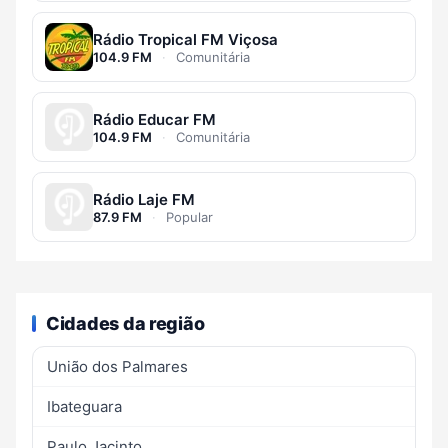
Rádio Tropical FM Viçosa
104.9 FM
·
Comunitária
Rádio Educar FM
104.9 FM
·
Comunitária
Rádio Laje FM
87.9 FM
·
Popular
Cidades da região
União dos Palmares
Ibateguara
Paulo Jacinto