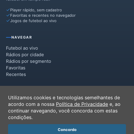
Player rápido, sem cadastro
Favoritas e recentes no navegador
Jogos de futebol ao vivo
NAVEGAR
Futebol ao vivo
Rádios por cidade
Rádios por segmento
Favoritas
Recentes
INSTITUCIONAL
Utilizamos cookies e tecnologias semelhantes de
Termos de Uso
acordo com a nossa
Política de Privacidade
e, ao
Política de Privacidade
continuar navegando, você concorda com estas
Ferramentas
condições.
Contato
Concordo