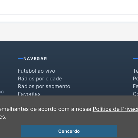
NAVEGAR
Futebol ao vivo
T
Rádios por cidade
Po
Rádios por segmento
F
po
Favoritas
C
Recentes
 semelhantes de acordo com a nossa
Política de Priva
es.
Concordo