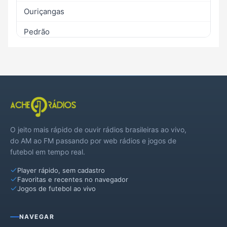
Ouriçangas
Pedrão
Pintadas
Santa Bárbara
Santa Teresinha
Serra Preta
O jeito mais rápido de ouvir rádios brasileiras ao vivo,
Teodoro Sampaio
do AM ao FM passando por web rádios e jogos de
futebol em tempo real.
Player rápido, sem cadastro
Favoritas e recentes no navegador
Jogos de futebol ao vivo
NAVEGAR