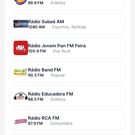
89.9 FM
·
Eclética
Rádio Subaé AM
1080 AM
·
Esportes, Notícias
Rádio Jovem Pan FM Feira
100.9 FM
·
Pop Rock
Rádio Band FM
90.5 FM
·
Popular
Rádio Educadora FM
88.5 FM
·
Eclética
Rádio RCA FM
87.9 FM
·
Comunitária