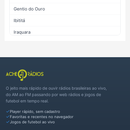
Gentio do Ouro
Ibititá
Iraquara
Irecê
Itaguaçu da Bahia
João Dourado
Jussara
O jeito mais rápido de ouvir rádios brasileiras ao vivo,
Lapão
do AM ao FM passando por web rádios e jogos de
futebol em tempo real.
Mulungu do Morro
Player rápido, sem cadastro
Presidente Dutra
Favoritas e recentes no navegador
Jogos de futebol ao vivo
São Gabriel