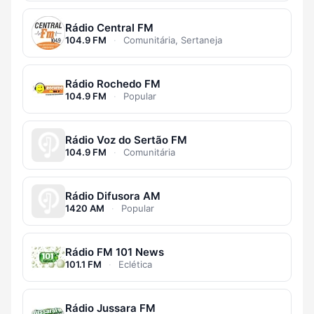
Rádio Central FM
104.9 FM
·
Comunitária, Sertaneja
Rádio Rochedo FM
104.9 FM
·
Popular
Rádio Voz do Sertão FM
104.9 FM
·
Comunitária
Rádio Difusora AM
1420 AM
·
Popular
Rádio FM 101 News
101.1 FM
·
Eclética
Rádio Jussara FM