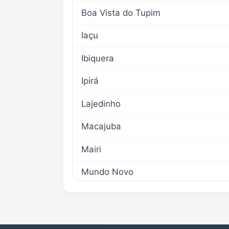
Boa Vista do Tupim
Iaçu
Ibiquera
Ipirá
Lajedinho
Macajuba
Mairi
Mundo Novo
Ruy Barbosa
Tapiramutá