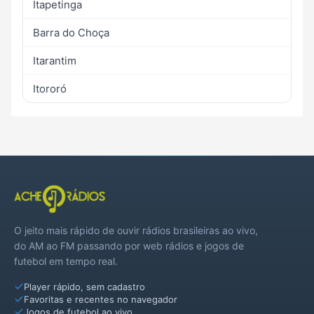
Itapetinga
Barra do Choça
Itarantim
Itororó
O jeito mais rápido de ouvir rádios brasileiras ao vivo,
do AM ao FM passando por web rádios e jogos de
futebol em tempo real.
Player rápido, sem cadastro
Favoritas e recentes no navegador
Jogos de futebol ao vivo