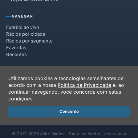
NAVEGAR
Futebol ao vivo
Rádios por cidade
Rádios por segmento
Favoritas
Recentes
INSTITUCIONAL
Utilizamos cookies e tecnologias semelhantes de
Termos de Uso
acordo com a nossa
Política de Privacidade
e, ao
Política de Privacidade
continuar navegando, você concorda com estas
Ferramentas
condições.
Contato
Concordo
© 2012–2026 Ache Rádios · Todos os direitos reservados