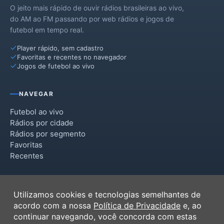
O jeito mais rápido de ouvir rádios brasileiras ao vivo,
Morro do Chapéu
do AM ao FM passando por web rádios e jogos de
futebol em tempo real.
Mulungu do Morro
Player rápido, sem cadastro
Presidente Dutra
Favoritas e recentes no navegador
Jogos de futebol ao vivo
São Gabriel
Souto Soares
NAVEGAR
Uibaí
Futebol ao vivo
Rádios por cidade
Rádios por segmento
Favoritas
Recentes
INSTITUCIONAL
Utilizamos cookies e tecnologias semelhantes de
Termos de Uso
acordo com a nossa
Política de Privacidade
e, ao
Política de Privacidade
continuar navegando, você concorda com estas