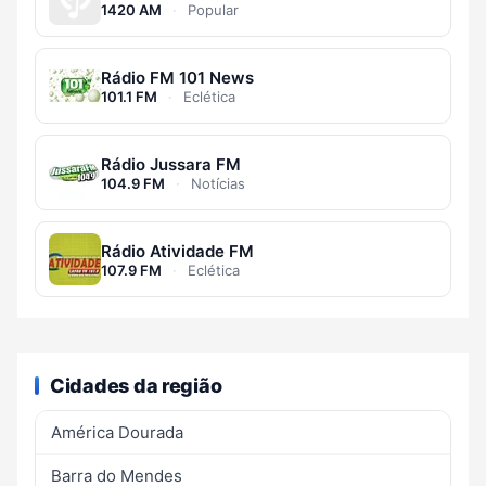
1420 AM
·
Popular
Rádio FM 101 News
101.1 FM
·
Eclética
Rádio Jussara FM
104.9 FM
·
Notícias
Rádio Atividade FM
107.9 FM
·
Eclética
Cidades da região
América Dourada
Barra do Mendes