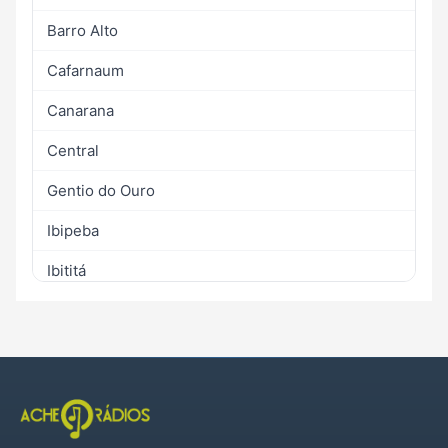
Barro Alto
Cafarnaum
Canarana
Central
Gentio do Ouro
Ibipeba
Ibititá
Iraquara
Irecê
Jussara
Lapão