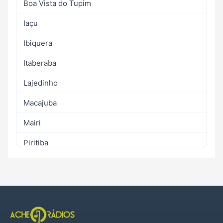
Boa Vista do Tupim
Iaçu
Ibiquera
Itaberaba
Lajedinho
Macajuba
Mairi
Piritiba
Ruy Barbosa
Tapiramutá
Utinga
Várzea da Roça