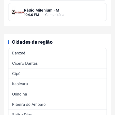
Rádio Milenium FM
104.9 FM
·
Comunitária
Cidades da região
Banzaê
Cícero Dantas
Cipó
Itapicuru
Olindina
Ribeira do Amparo
Sátiro Dias