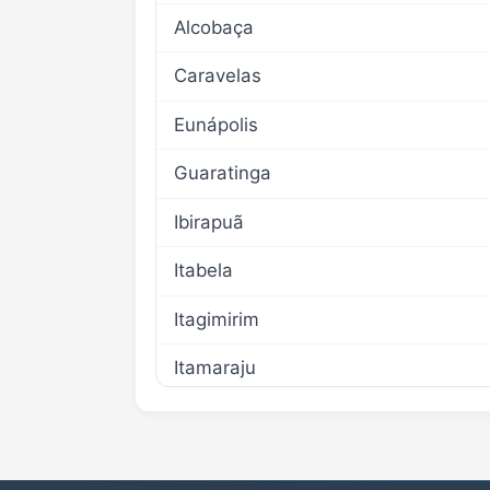
Alcobaça
Caravelas
Eunápolis
Guaratinga
Ibirapuã
Itabela
Itagimirim
Itamaraju
Itanhém
Jucuruçu