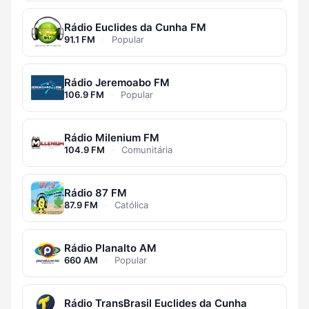
Rádio Euclides da Cunha FM
91.1 FM
·
Popular
Rádio Jeremoabo FM
106.9 FM
·
Popular
Rádio Milenium FM
104.9 FM
·
Comunitária
Rádio 87 FM
87.9 FM
·
Católica
Rádio Planalto AM
660 AM
·
Popular
Rádio TransBrasil Euclides da Cunha