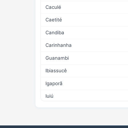
Caculé
Caetité
Candiba
Carinhanha
Guanambi
Ibiassucê
Igaporã
Iuiú
Jacaraci
Lagoa Real