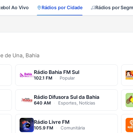
tebol Ao Vivo
Rádios por Cidade
Rádios por Seg
de de Una, Bahia
Rádio Bahia FM Sul
102.1 FM
·
Popular
Rádio Difusora Sul da Bahia
640 AM
·
Esportes, Notícias
Rádio Livre FM
105.9 FM
·
Comunitária