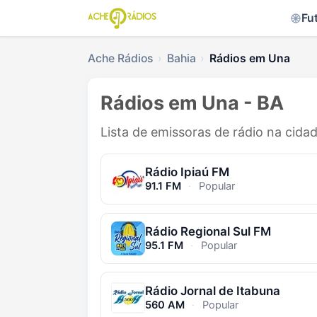
Fu
Ache Rádios
Bahia
Rádios em Una
Rádios em Una - BA
Lista de emissoras de rádio na cida
Rádio Ipiaú FM
91.1 FM
·
Popular
Rádio Regional Sul FM
95.1 FM
·
Popular
Rádio Jornal de Itabuna
560 AM
·
Popular