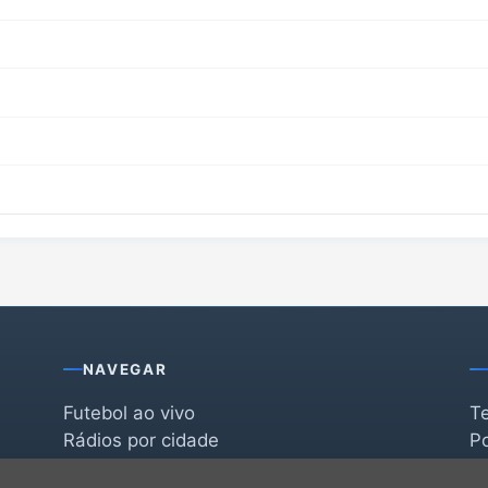
NAVEGAR
Futebol ao vivo
T
Rádios por cidade
Po
Rádios por segmento
F
po