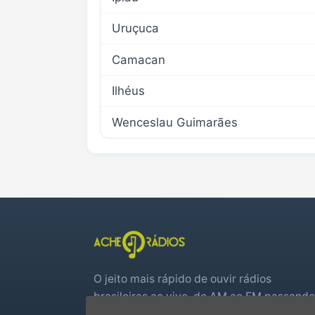
Uruçuca
Camacan
Ilhéus
Wenceslau Guimarães
O jeito mais rápido de ouvir rádios
brasileiras ao vivo, do AM ao FM passando
por web rádios e jogos de futebol em tem