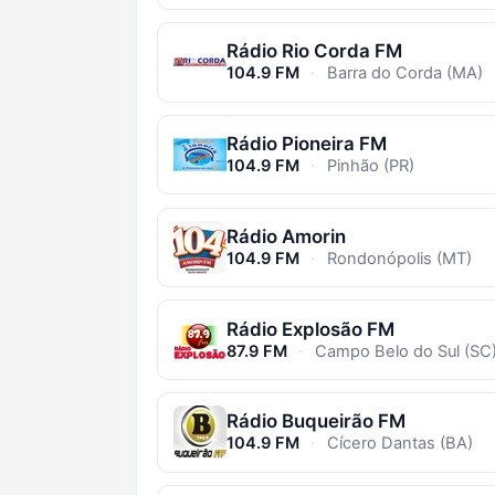
Rádio Rio Corda FM
104.9 FM
·
Barra do Corda (MA)
Rádio Pioneira FM
104.9 FM
·
Pinhão (PR)
Rádio Amorin
104.9 FM
·
Rondonópolis (MT)
Rádio Explosão FM
87.9 FM
·
Campo Belo do Sul (SC
Rádio Buqueirão FM
104.9 FM
·
Cícero Dantas (BA)