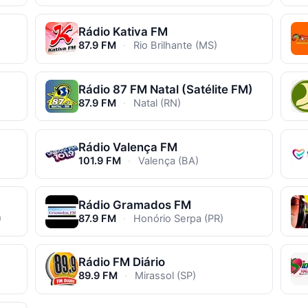
Rádio Kativa FM
87.9 FM
·
Rio Brilhante (MS)
Rádio 87 FM Natal (Satélite FM)
87.9 FM
·
Natal (RN)
Rádio Valença FM
101.9 FM
·
Valença (BA)
Rádio Gramados FM
)
87.9 FM
·
Honório Serpa (PR)
Rádio FM Diário
89.9 FM
·
Mirassol (SP)