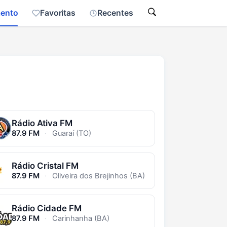
mento
Favoritas
Recentes
Rádio Ativa FM
87.9 FM
·
Guaraí (TO)
Rádio Cristal FM
87.9 FM
·
Oliveira dos Brejinhos (BA)
Rádio Cidade FM
87.9 FM
·
Carinhanha (BA)