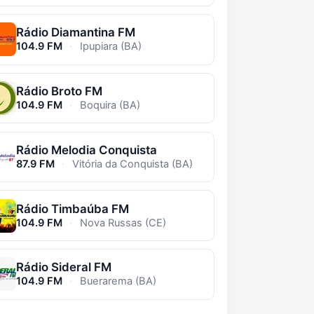
Rádio Diamantina FM
104.9 FM
·
Ipupiara (BA)
Rádio Broto FM
104.9 FM
·
Boquira (BA)
Rádio Melodia Conquista
87.9 FM
·
Vitória da Conquista (BA)
Rádio Timbaúba FM
104.9 FM
·
Nova Russas (CE)
Rádio Sideral FM
104.9 FM
·
Buerarema (BA)