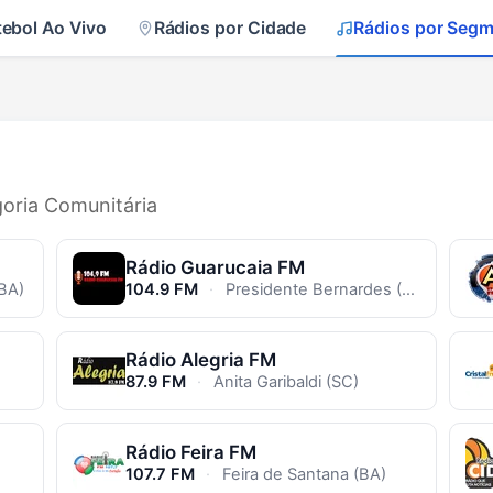
tebol Ao Vivo
Rádios por Cidade
Rádios por Seg
goria Comunitária
Rádio Guarucaia FM
BA)
104.9 FM
·
Presidente Bernardes (SP)
Rádio Alegria FM
87.9 FM
·
Anita Garibaldi (SC)
Rádio Feira FM
107.7 FM
·
Feira de Santana (BA)