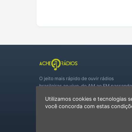
O jeito mais rápido de ouvir rádios
brasileiras ao vivo, do AM ao FM passando
por web rádios e jogos de futebol em tem
Utilizamos cookies e tecnologias
real.
você concorda com estas condiçõ
Player rápido, sem cadastro
Favoritas e recentes no navegador
Jogos de futebol ao vivo