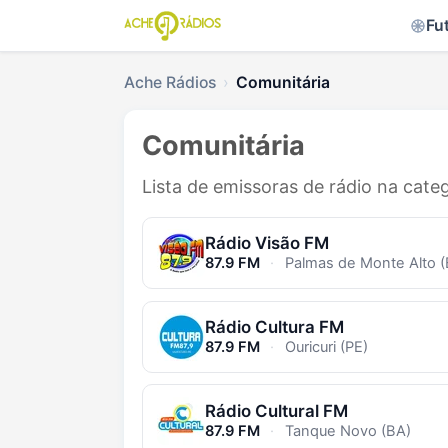
Fu
Ache Rádios
Comunitária
Comunitária
Lista de emissoras de rádio na cate
Rádio Visão FM
87.9 FM
·
Palmas de Monte Alto (
Rádio Cultura FM
87.9 FM
·
Ouricuri (PE)
Rádio Cultural FM
87.9 FM
·
Tanque Novo (BA)