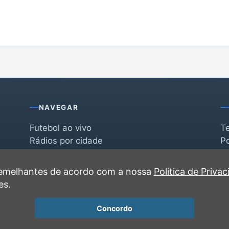
NAVEGAR
Futebol ao vivo
T
Rádios por cidade
Po
Rádios por segmento
F
po
Favoritas
C
 semelhantes de acordo com a nossa
Política de Priva
Recentes
es.
Concordo