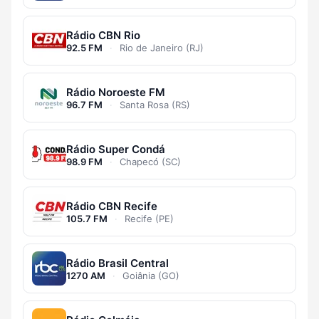
Rádio CBN Rio
92.5 FM
·
Rio de Janeiro (RJ)
Rádio Noroeste FM
96.7 FM
·
Santa Rosa (RS)
Rádio Super Condá
98.9 FM
·
Chapecó (SC)
Rádio CBN Recife
105.7 FM
·
Recife (PE)
Rádio Brasil Central
1270 AM
·
Goiânia (GO)