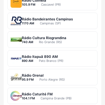
Rádio Colméia
105.9 FM
·
Cascavel (PR)
Rádio Bandeirantes Campinas
1170 AM
·
Campinas (SP)
Rádio Cultura Riograndina
740 AM
·
Rio Grande (RS)
Rádio Itapuã 890 AM
890 AM
·
Pato Branco (PR)
Rádio Grenal
95.9 FM
·
Porto Alegre (RS)
Rádio Caturité FM
104.1 FM
·
Campina Grande (PB)