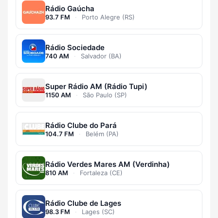
Rádio Gaúcha
93.7 FM
·
Porto Alegre (RS)
Rádio Sociedade
740 AM
·
Salvador (BA)
Super Rádio AM (Rádio Tupi)
1150 AM
·
São Paulo (SP)
Rádio Clube do Pará
104.7 FM
·
Belém (PA)
Rádio Verdes Mares AM (Verdinha)
810 AM
·
Fortaleza (CE)
Rádio Clube de Lages
98.3 FM
·
Lages (SC)