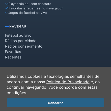
Player rápido, sem cadastro
Favoritas e recentes no navegador
Jogos de futebol ao vivo
NAVEGAR
Futebol ao vivo
Rádios por cidade
Rádios por segmento
Favoritas
Recentes
INSTITUCIONAL
Utilizamos cookies e tecnologias semelhantes de
Termos de Uso
acordo com a nossa
Política de Privacidade
e, ao
Política de Privacidade
continuar navegando, você concorda com estas
Ferramentas
condições.
Contato
Concordo