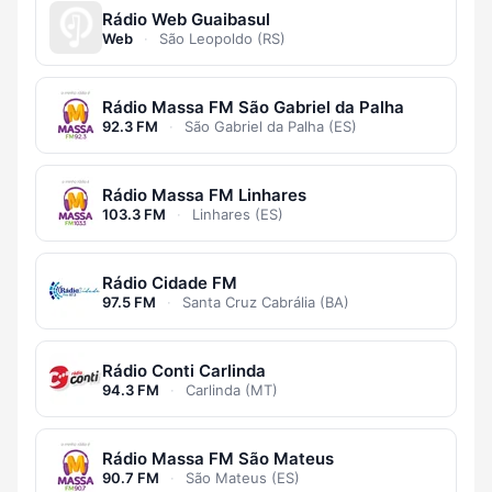
Rádio Web Guaibasul
Web
·
São Leopoldo (RS)
Rádio Massa FM São Gabriel da Palha
92.3 FM
·
São Gabriel da Palha (ES)
Rádio Massa FM Linhares
103.3 FM
·
Linhares (ES)
Rádio Cidade FM
97.5 FM
·
Santa Cruz Cabrália (BA)
Rádio Conti Carlinda
94.3 FM
·
Carlinda (MT)
Rádio Massa FM São Mateus
90.7 FM
·
São Mateus (ES)