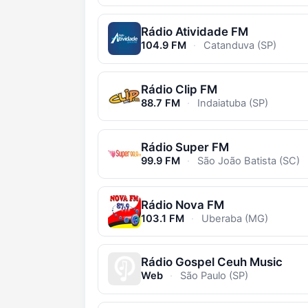
Rádio Atividade FM
104.9 FM
·
Catanduva (SP)
Rádio Clip FM
88.7 FM
·
Indaiatuba (SP)
Rádio Super FM
99.9 FM
·
São João Batista (SC)
Rádio Nova FM
103.1 FM
·
Uberaba (MG)
Rádio Gospel Ceuh Music
Web
·
São Paulo (SP)