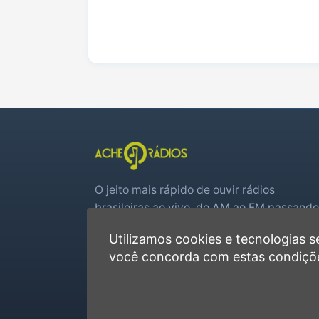
O jeito mais rápido de ouvir rádios
brasileiras ao vivo, do AM ao FM passando
por web rádios e jogos de futebol em tem
Utilizamos cookies e tecnologias
real.
você concorda com estas condiçõ
Player rápido, sem cadastro
Favoritas e recentes no navegador
Jogos de futebol ao vivo