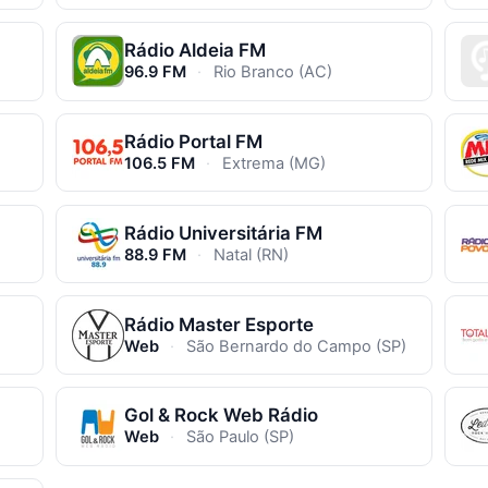
Rádio Aldeia FM
96.9 FM
·
Rio Branco (AC)
Rádio Portal FM
106.5 FM
·
Extrema (MG)
Rádio Universitária FM
88.9 FM
·
Natal (RN)
Rádio Master Esporte
Web
·
São Bernardo do Campo (SP)
Gol & Rock Web Rádio
Web
·
São Paulo (SP)