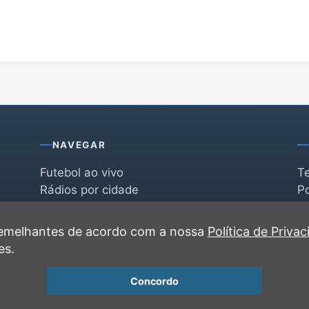
NAVEGAR
Futebol ao vivo
T
Rádios por cidade
Po
Rádios por segmento
F
po
Favoritas
C
 semelhantes de acordo com a nossa
Política de Priva
Recentes
es.
Concordo