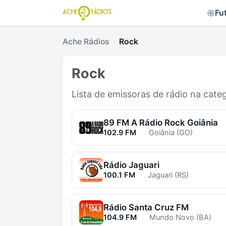
Fu
Ache Rádios
Rock
Rock
Lista de emissoras de rádio na cate
89 FM A Rádio Rock Goiânia
102.9 FM
·
Goiânia (GO)
Rádio Jaguari
100.1 FM
·
Jaguari (RS)
Rádio Santa Cruz FM
104.9 FM
·
Mundo Novo (BA)