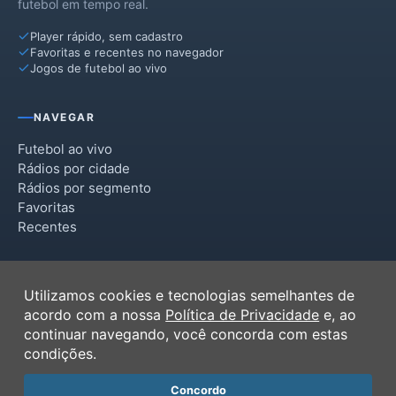
futebol em tempo real.
Player rápido, sem cadastro
Favoritas e recentes no navegador
Jogos de futebol ao vivo
NAVEGAR
Futebol ao vivo
Rádios por cidade
Rádios por segmento
Favoritas
Recentes
INSTITUCIONAL
Utilizamos cookies e tecnologias semelhantes de
Termos de Uso
acordo com a nossa
Política de Privacidade
e, ao
Política de Privacidade
continuar navegando, você concorda com estas
Ferramentas
condições.
Contato
Concordo