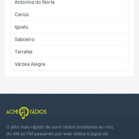
Antonina do Norte
Cariús
Iguatu
Saboeiro
Tarrafas
Várzea Alegre
O jeito mais rápido de ouvir rádios brasileiras ao vivo,
do AM ao FM passando por web rádios e jogos de