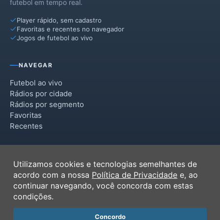
futebol em tempo real.
Player rápido, sem cadastro
Favoritas e recentes no navegador
Jogos de futebol ao vivo
NAVEGAR
Futebol ao vivo
Rádios por cidade
Rádios por segmento
Favoritas
Recentes
INSTITUCIONAL
Utilizamos cookies e tecnologias semelhantes de
Termos de Uso
acordo com a nossa
Política de Privacidade
e, ao
Política de Privacidade
continuar navegando, você concorda com estas
Ferramentas
condições.
Contato
Concordo