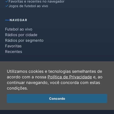
Favoritas e recentes no navegador
Jogos de futebol ao vivo
NAVEGAR
Futebol ao vivo
Rádios por cidade
Rádios por segmento
Favoritas
Recentes
INSTITUCIONAL
Utilizamos cookies e tecnologias semelhantes de
Termos de Uso
acordo com a nossa
Política de Privacidade
e, ao
Política de Privacidade
continuar navegando, você concorda com estas
Ferramentas
condições.
Contato
Concordo