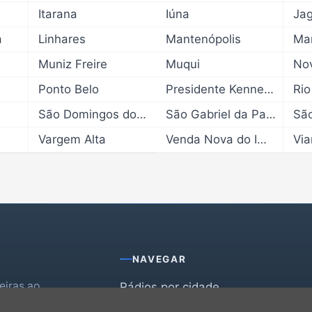
Itarana
Iúna
Ja
a
Linhares
Mantenópolis
Mar
Muniz Freire
Muqui
No
Ponto Belo
Presidente Kennedy
Rio
São Domingos do Norte
São Gabriel da Palha
Vargem Alta
Venda Nova do Imigrante
Via
NAVEGAR
leiras ao
Rádios por cidade
Rádios por segmento