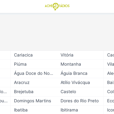
Cariacica
Vitória
Piúma
Montanha
Vil
Água Doce do Norte
Águia Branca
Ale
Aracruz
Atílio Vivácqua
Ba
Bom Jesus do Norte
Brejetuba
Castelo
Col
Divino de São Lourenço
Domingos Martins
Dores do Rio Preto
Ec
Ibatiba
Ibitirama
Ico