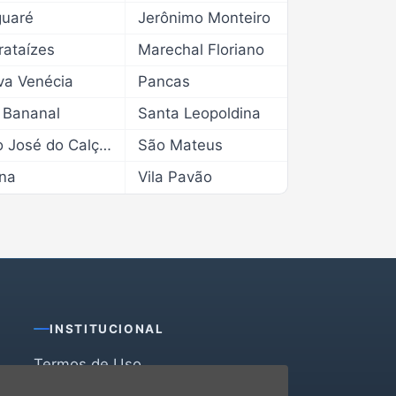
guaré
Jerônimo Monteiro
ataízes
Marechal Floriano
va Venécia
Pancas
 Bananal
Santa Leopoldina
São José do Calçado
São Mateus
na
Vila Pavão
INSTITUCIONAL
Termos de Uso
Política de Privacidade