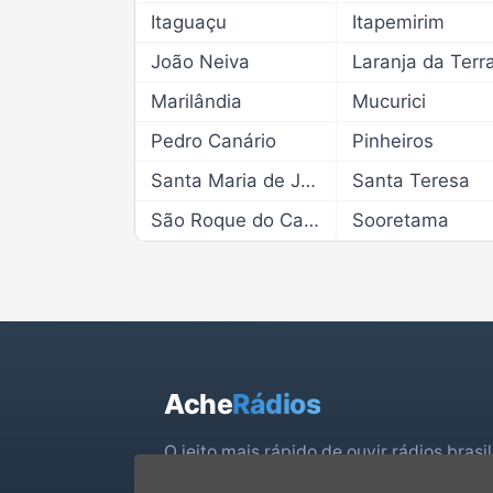
Itaguaçu
Itapemirim
João Neiva
Laranja da Terr
Marilândia
Mucurici
Pedro Canário
Pinheiros
Santa Maria de Jetibá
Santa Teresa
São Roque do Canaã
Sooretama
Ache
Rádios
O jeito mais rápido de ouvir rádios brasi
vivo.