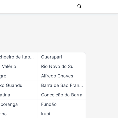
Cachoeiro de Itapemirim
Guarapari
a Valério
Rio Novo do Sul
gre
Alfredo Chaves
ixo Guandu
Barra de São Francisco
atina
Conceição da Barra
oporanga
Fundão
nha
Irupi