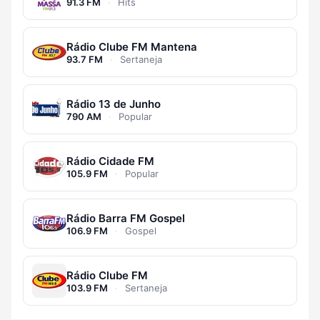
91.3 FM
·
Hits
Rádio Clube FM Mantena
93.7 FM
·
Sertaneja
Rádio 13 de Junho
790 AM
·
Popular
Rádio Cidade FM
105.9 FM
·
Popular
Rádio Barra FM Gospel
106.9 FM
·
Gospel
Rádio Clube FM
103.9 FM
·
Sertaneja